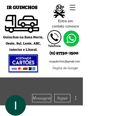
IR GUINCHOS
Entre em
contato c
onosco
Guinchos na Zona Norte,
Oeste, Sul, Leste, ABC,
interior e Litoral.
(11) 97730-2500
ivyguinchos@gmail.com
Pagina do Google
Mais ações
Mensagem
Seguir