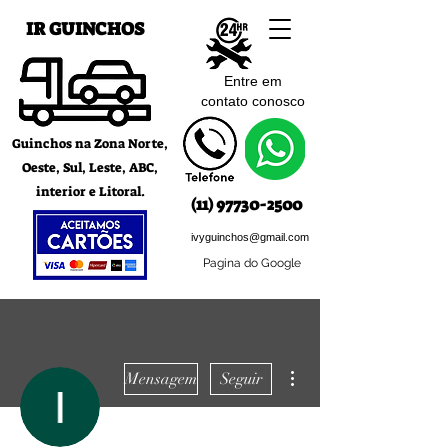
IR GUINCHOS
Entre em
contato c
onosco
Guinchos na Zona Norte,
Oeste, Sul, Leste, ABC,
interior e Litoral.
(11) 97730-2500
ivyguinchos@gmail.com
Pagina do Google
Mais ações
Mensagem
Seguir