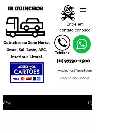
IR GUINCHOS
Entre em
contato c
onosco
Guinchos na Zona Norte,
Oeste, Sul, Leste, ABC,
interior e Litoral.
(11) 97730-2500
ivyguinchos@gmail.com
Pagina do Google
Blog