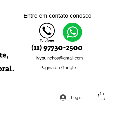
Entre em contato c
onosco
(11) 97730-2500
te,
ivyguinchos@gmail.com
oral.
Pagina do Google
Login