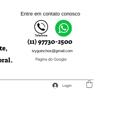
Entre em contato c
onosco
(11) 97730-2500
te,
ivyguinchos@gmail.com
oral.
Pagina do Google
Login