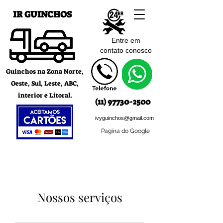
IR GUINCHOS
Entre em
contato c
onosco
Guinchos na Zona Norte,
Oeste, Sul, Leste, ABC,
interior e Litoral.
(11) 97730-2500
ivyguinchos@gmail.com
Pagina do Google
Nossos serviços