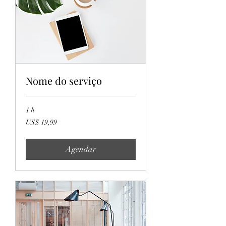
Nome do serviço
1 h
19,99
US$ 19,99
Dólares
americanos
Agendar