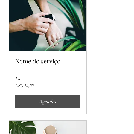
Nome do serviço
1 h
19,99
US$ 19,99
Dólares
americanos
Agendar